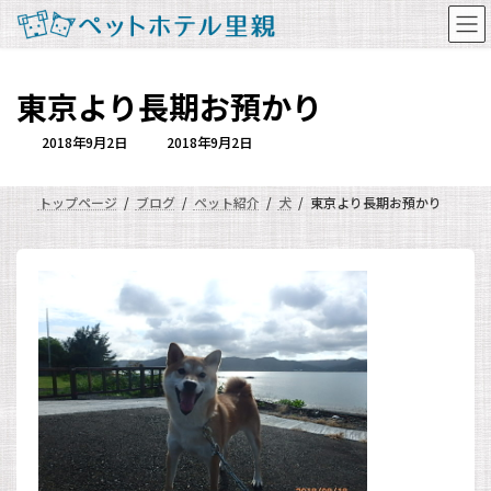
コ
ナ
ン
ビ
テ
ゲ
ン
ー
東京より長期お預かり
ツ
シ
へ
ョ
ス
ン
最
2018年9月2日
2018年9月2日
終
キ
に
更
新
ッ
移
日
トップページ
ブログ
ペット紹介
犬
東京より長期お預かり
プ
動
時
: